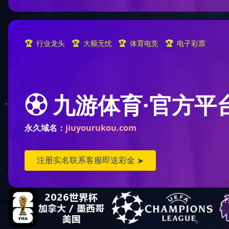
全部
车铣复合
数控车床
普通车床