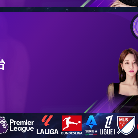
加工中心
数控铣床
功能部件
自动化机器人