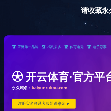
网站首页
开云kaiyun（中国）
开