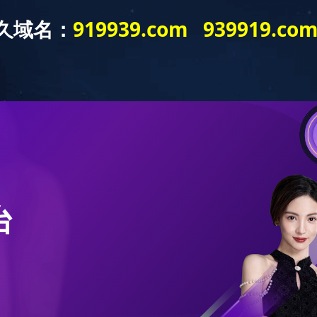
联系电话
13922410812
云kaiyun（中国）
资讯中心
公司荣誉
在线