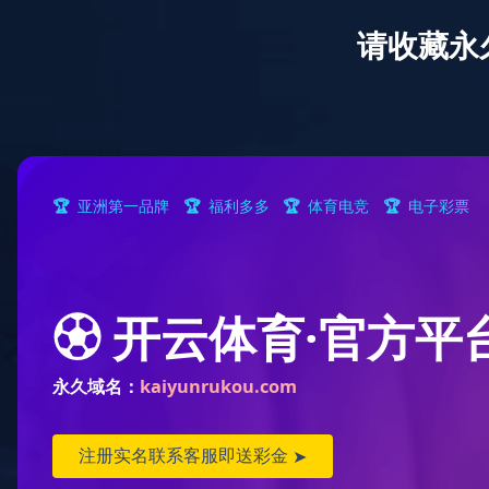
网站首页
开云kaiyun（中国）
开