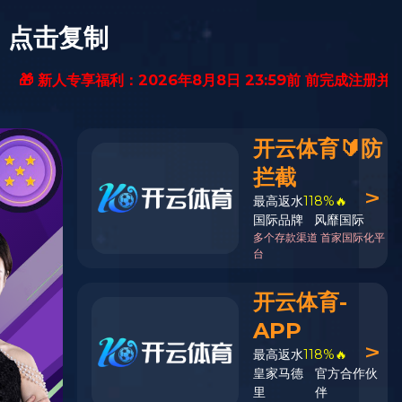
邮箱地址
电 话
31873086@qq.com
02034893273
留言
kaiyun开云官方网站
搜索