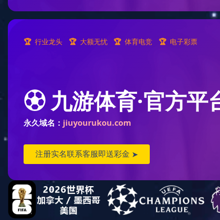
CK550
2018-09-30
handler
3564